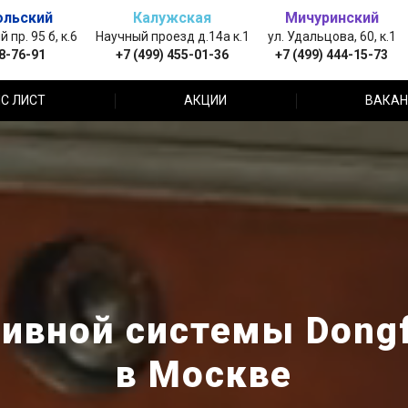
ольский
Калужская
Мичуринский
пр. 95 б, к.6
Научный проезд д.14а к.1
ул. Удальцова, 60, к.1
88-76-91
+7 (499) 455-01-36
+7 (499) 444-15-73
С ЛИСТ
АКЦИИ
ВАКАН
ивной системы Dongf
в Москве