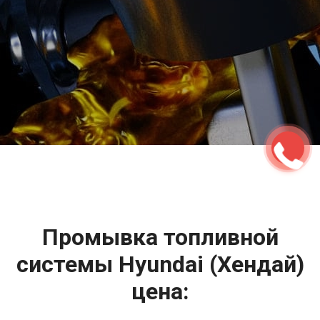
2500 руб
ться
Записаться
Промывка топливной
системы Hyundai (Хендай)
цена: