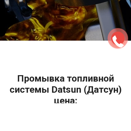
2500 руб
ться
Записаться
Промывка топливной
системы Datsun (Датсун)
цена:
Промывка систем автомобиля