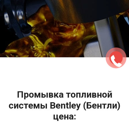
2500 руб
ться
Записаться
Промывка топливной
системы Bentley (Бентли)
цена: