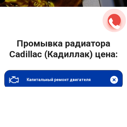
2500 руб
ться
Записаться
Промывка радиатора
Cadillac (Кадиллак) цена:
Капитальный ремонт двигателя
От 7900
₽
Промывка радиатора
От 6900
₽
Замена гидрокомпенсаторов
От 1000
₽
Замена опоры двигателя