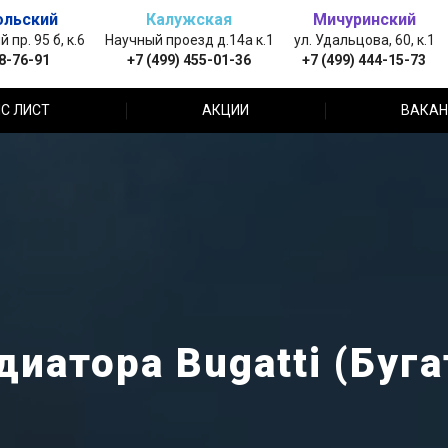
ольский
Калужская
Мичуринский
пр. 95 б, к.6
Научный проезд д.14а к.1
ул. Удальцова, 60, к.1
88-76-91
+7 (499) 455-01-36
+7 (499) 444-15-73
С ЛИСТ
АКЦИИ
ВАКАН
иатора Bugatti (Буга