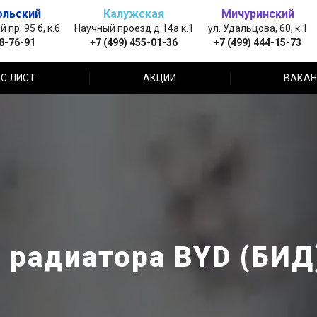
ольский
Калужская
Мичуринский
пр. 95 б, к.6
Научный проезд д.14а к.1
ул. Удальцова, 60, к.1
88-76-91
+7 (499) 455-01-36
+7 (499) 444-15-73
С ЛИСТ
АКЦИИ
ВАКАН
радиатора BYD (БИД