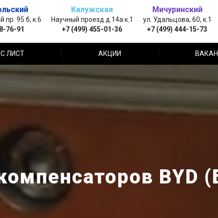
ольский
Калужская
Мичуринский
пр. 95 б, к.6
Научный проезд д.14а к.1
ул. Удальцова, 60, к.1
88-76-91
+7 (499) 455-01-36
+7 (499) 444-15-73
С ЛИСТ
АКЦИИ
ВАКАН
компенсаторов BYD (