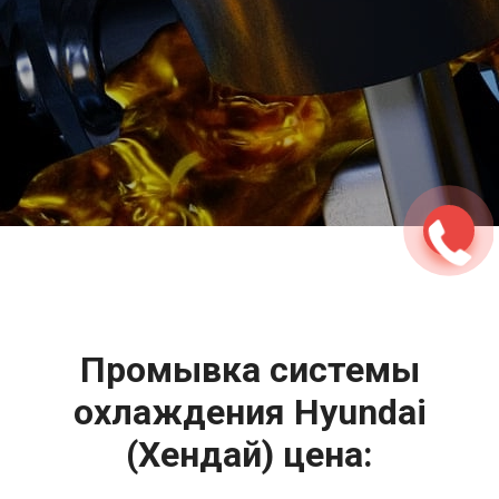
2500 руб
ться
Записаться
Промывка системы
охлаждения Hyundai
(Хендай) цена: