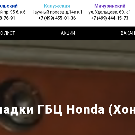
ольский
Калужская
Мичуринский
пр. 95 б, к.6
Научный проезд д.14а к.1
ул. Удальцова, 60, к.1
88-76-91
+7 (499) 455-01-36
+7 (499) 444-15-73
С ЛИСТ
АКЦИИ
ВАКАН
ладки ГБЦ Honda (Хон