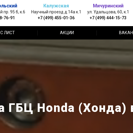
ольский
Калужская
Мичуринский
пр. 95 б, к.6
Научный проезд д.14а к.1
ул. Удальцова, 60, к.1
88-76-91
+7 (499) 455-01-36
+7 (499) 444-15-73
С ЛИСТ
АКЦИИ
ВАКАН
а ГБЦ Honda (Хонда) 