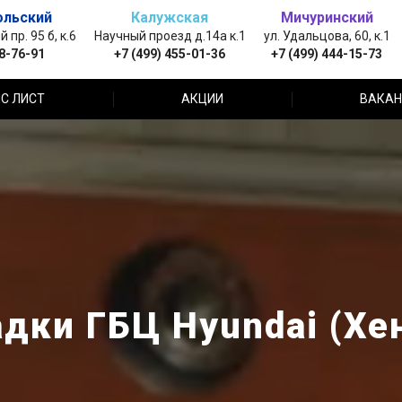
ольский
Калужская
Мичуринский
пр. 95 б, к.6
Научный проезд д.14а к.1
ул. Удальцова, 60, к.1
88-76-91
+7 (499) 455-01-36
+7 (499) 444-15-73
С ЛИСТ
АКЦИИ
ВАКАН
дки ГБЦ Hyundai (Хе