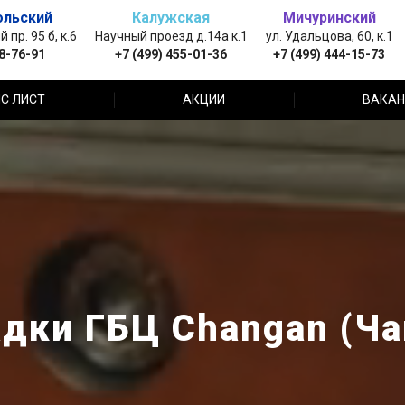
ольский
Калужская
Мичуринский
пр. 95 б, к.6
Научный проезд д.14а к.1
ул. Удальцова, 60, к.1
88-76-91
+7 (499) 455-01-36
+7 (499) 444-15-73
С ЛИСТ
АКЦИИ
ВАКАН
дки ГБЦ Changan (Ча