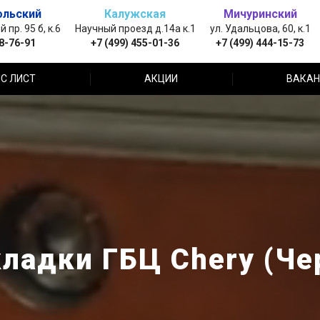
ольский
Калужская
Мичуринский
пр. 95 б, к.6
Научный проезд д.14а к.1
ул. Удальцова, 60, к.1
88-76-91
+7 (499) 455-01-36
+7 (499) 444-15-73
С ЛИСТ
АКЦИИ
ВАКАН
ладки ГБЦ Chery (Че