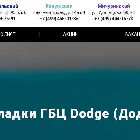
ольский
Калужская
Мичуринский
пр. 95 б, к.6
Научный проезд д.14а к.1
ул. Удальцова, 60, к.1
88-76-91
+7 (499) 455-01-36
+7 (499) 444-15-73
С ЛИСТ
АКЦИИ
ВАКАН
ладки ГБЦ Dodge (До