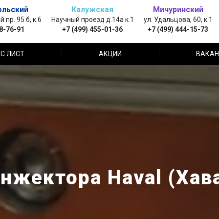
ольский
Калужская
Мичуринский
пр. 95 б, к.6
Научный проезд д.14а к.1
ул. Удальцова, 60, к.1
88-76-91
+7 (499) 455-01-36
+7 (499) 444-15-73
С ЛИСТ
АКЦИИ
ВАКАН
нжектора Haval (Хава