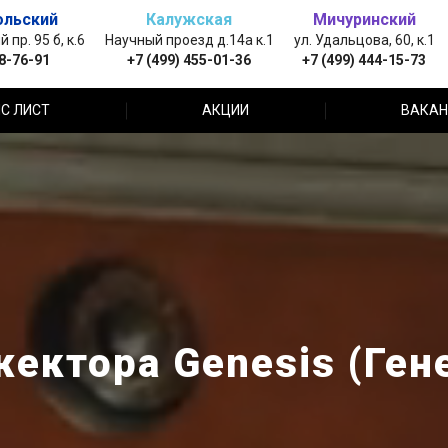
ольский
Калужская
Мичуринский
пр. 95 б, к.6
Научный проезд д.14а к.1
ул. Удальцова, 60, к.1
88-76-91
+7 (499) 455-01-36
+7 (499) 444-15-73
С ЛИСТ
АКЦИИ
ВАКАН
ектора Genesis (Гене