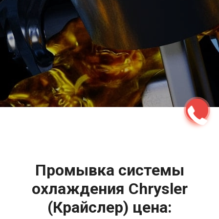
2500 руб
ться
Записаться
Промывка системы
охлаждения Chrysler
(Крайслер) цена: