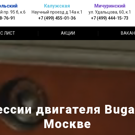
ольский
Калужская
Мичуринский
пр. 95 б, к.6
Научный проезд д.14а к.1
ул. Удальцова, 60, к.1
88-76-91
+7 (499) 455-01-36
+7 (499) 444-15-73
С ЛИСТ
АКЦИИ
ВАКАН
ссии двигателя Bugatt
Москве