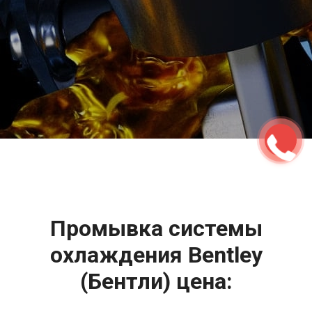
2500 руб
ться
Записаться
Промывка системы
охлаждения Bentley
(Бентли) цена: