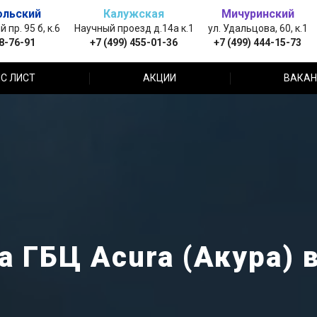
ольский
Калужская
Мичуринский
пр. 95 б, к.6
Научный проезд д.14а к.1
ул. Удальцова, 60, к.1
88-76-91
+7 (499) 455-01-36
+7 (499) 444-15-73
С ЛИСТ
АКЦИИ
ВАКАН
а ГБЦ Acura (Акура) 