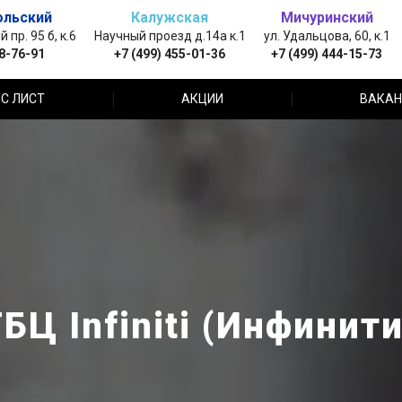
ольский
Калужская
Мичуринский
пр. 95 б, к.6
Научный проезд д.14а к.1
ул. Удальцова, 60, к.1
88-76-91
+7 (499) 455-01-36
+7 (499) 444-15-73
С ЛИСТ
АКЦИИ
ВАКАН
БЦ Infiniti (Инфинит