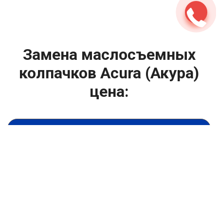
Замена маслосъемных
колпачков Acura (Акура)
цена:
Ремонт ГБЦ двигателя
От 2000
₽
Замена маслосъемных колпачков
От 13900
₽
Замена головки блока цилиндров двигателя
От 6900
₽
Замена прокладки головки блока