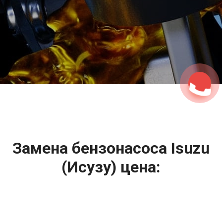
2500 руб
ться
Записаться
Замена бензонасоса Isuzu
(Исузу) цена:
Ремонт топливной системы