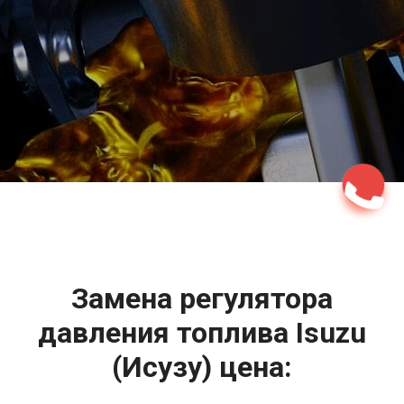
2500 руб
ться
Записаться
Замена регулятора
давления топлива Isuzu
(Исузу) цена: