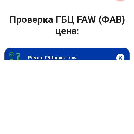
Проверка ГБЦ FAW (ФАВ)
цена:
Ремонт ГБЦ двигателя
От 2000
₽
Проверка ГБЦ
От 13900
₽
Замена головки блока цилиндров двигателя
От 6900
₽
Замена прокладки головки блока
От 13900
₽
Ремонт блока цилиндров двигателя
От 9900
₽
Хонингование блока цилиндров
От 6900
₽
Замена прокладки ГБЦ