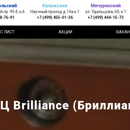
ольский
Калужская
Мичуринский
пр. 95 б, к.6
Научный проезд д.14а к.1
ул. Удальцова, 60, к.1
88-76-91
+7 (499) 455-01-36
+7 (499) 444-15-73
С ЛИСТ
АКЦИИ
ВАКАН
Ц Brilliance (Бриллиа