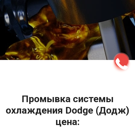
2500 руб
ться
Записаться
Промывка системы
охлаждения Dodge (Додж)
цена: