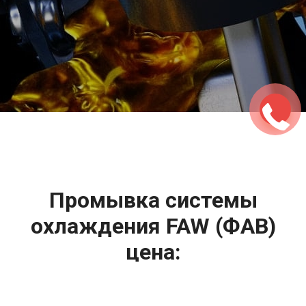
2500 руб
ться
Записаться
Промывка системы
охлаждения FAW (ФАВ)
цена: