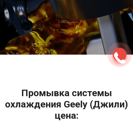
2500 руб
ться
Записаться
Промывка системы
охлаждения Geely (Джили)
цена: