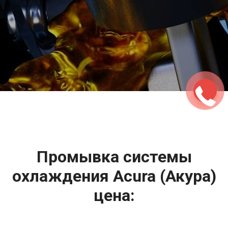
2500 руб
ться
Записаться
Промывка системы
охлаждения Acura (Акура)
цена: