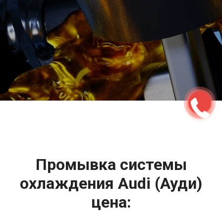
2500 руб
ться
Записаться
Промывка системы
охлаждения Audi (Ауди)
цена: