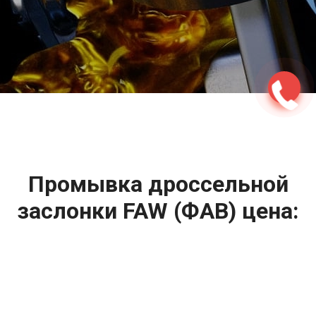
2500 руб
ться
Записаться
Промывка дроссельной
заслонки FAW (ФАВ) цена:
Промывка систем автомобиля