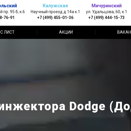
ольский
Калужская
Мичуринский
пр. 95 б, к.6
Научный проезд д.14а к.1
ул. Удальцова, 60, к.1
88-76-91
+7 (499) 455-01-36
+7 (499) 444-15-73
С ЛИСТ
АКЦИИ
ВАКАН
инжектора Dodge (Д