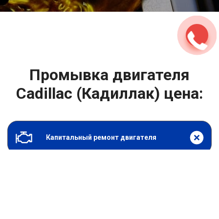
2500 руб
ться
Записаться
Промывка двигателя
Cadillac (Кадиллак) цена:
Капитальный ремонт двигателя
От 2400
₽
Промывка двигателя
От 6900
₽
Замена гидрокомпенсаторов
От 1000
₽
Замена опоры двигателя