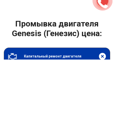
Промывка двигателя
Genesis (Генезис) цена:
Капитальный ремонт двигателя
От 2400
₽
Промывка двигателя
От 6900
₽
Замена гидрокомпенсаторов
От 1000
₽
Замена опоры двигателя
От 4400
₽
Снятие и установка защиты картера
От 4400
₽
Замена подушек двигателя