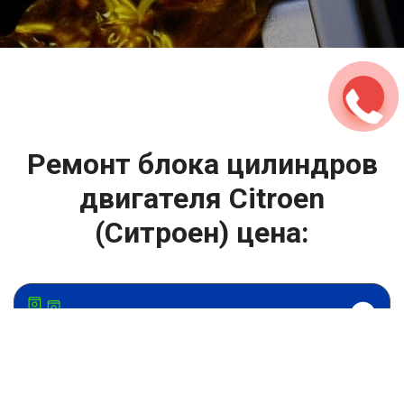
2500 руб
ться
Записаться
Ремонт блока цилиндров
двигателя Citroen
(Ситроен) цена:
Ремонт ГБЦ двигателя
От 13900
₽
Ремонт блока цилиндров двигателя