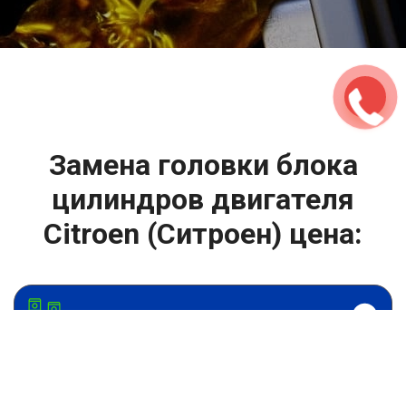
2500 руб
ться
Записаться
Замена головки блока
цилиндров двигателя
Citroen (Ситроен) цена:
Ремонт ГБЦ двигателя
От 13900
₽
Замена головки блока цилиндров двигателя