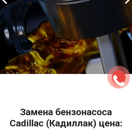
2500 руб
ться
Записаться
Замена бензонасоса
Cadillac (Кадиллак) цена: