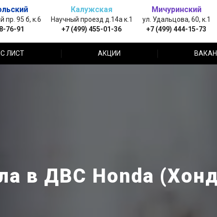
ольский
Калужская
Мичуринский
пр. 95 б, к.6
Научный проезд д.14а к.1
ул. Удальцова, 60, к.1
88-76-91
+7 (499) 455-01-36
+7 (499) 444-15-73
С ЛИСТ
АКЦИИ
ВАКАН
ла в ДВС Honda (Хонд