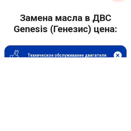
Замена масла в ДВС
Genesis (Генезис) цена:
Техническое обслуживание двигателя
От 1400
₽
Замена масла в ДВС
От 1400
₽
Замена масла в двигателе
От 800
₽
Замена воздушного фильтра
От 600
₽
Замена масляного фильтра
От 1200
₽
Замена салонного фильтра
От 1600
₽
Замена топливного фильтра