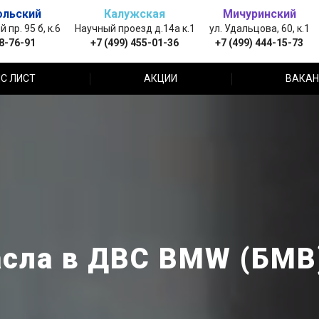
ольский
Калужская
Мичуринский
пр. 95 б, к.6
Научный проезд д.14а к.1
ул. Удальцова, 60, к.1
88-76-91
+7 (499) 455-01-36
+7 (499) 444-15-73
С ЛИСТ
АКЦИИ
ВАКАН
сла в ДВС BMW (БМВ