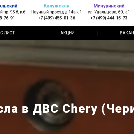
ольский
Калужская
Мичуринский
пр. 95 б, к.6
Научный проезд д.14а к.1
ул. Удальцова, 60, к.1
88-76-91
+7 (499) 455-01-36
+7 (499) 444-15-73
С ЛИСТ
АКЦИИ
ВАКАН
ла в ДВС Chery (Чер