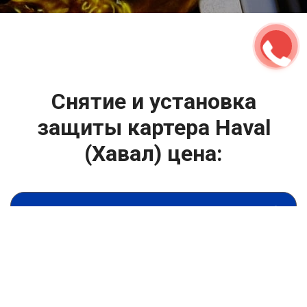
2500 руб
ться
Записаться
Снятие и установка
защиты картера Haval
(Хавал) цена:
Капитальный ремонт двигателя
От 4400
₽
Снятие и установка защиты картера
От 6900
₽
Замена гидрокомпенсаторов