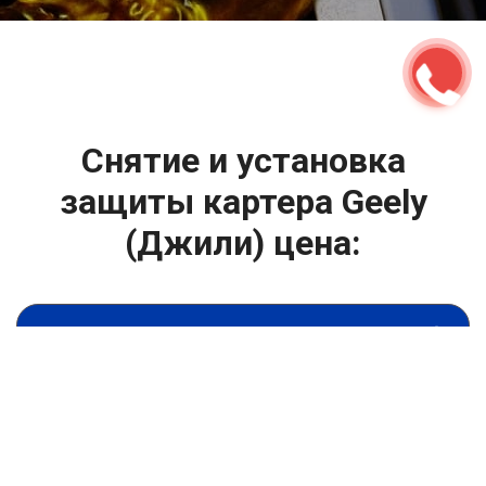
2500 руб
ться
Записаться
Снятие и установка
защиты картера Geely
(Джили) цена:
Капитальный ремонт двигателя
От 4400
₽
Снятие и установка защиты картера
От 6900
₽
Замена гидрокомпенсаторов