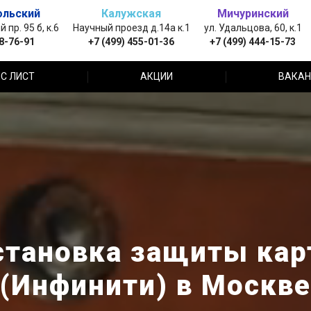
ольский
Калужская
Мичуринский
пр. 95 б, к.6
Научный проезд д.14а к.1
ул. Удальцова, 60, к.1
88-76-91
+7 (499) 455-01-36
+7 (499) 444-15-73
С ЛИСТ
АКЦИИ
ВАКАН
становка защиты карте
(Инфинити) в Москве