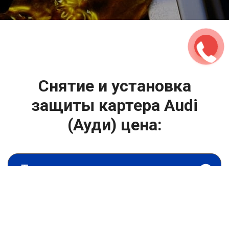
2500 руб
ться
Записаться
Снятие и установка
защиты картера Audi
(Ауди) цена:
Капитальный ремонт двигателя
От 4400
₽
Снятие и установка защиты картера
От 6900
₽
Замена гидрокомпенсаторов