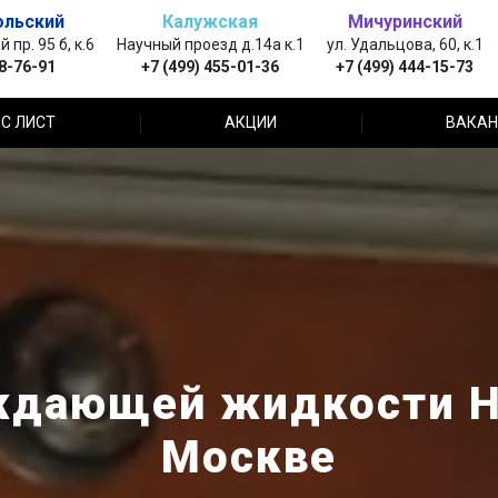
ольский
Калужская
Мичуринский
пр. 95 б, к.6
Научный проезд д.14а к.1
ул. Удальцова, 60, к.1
88-76-91
+7 (499) 455-01-36
+7 (499) 444-15-73
С ЛИСТ
АКЦИИ
ВАКАН
дающей жидкости Ha
Москве