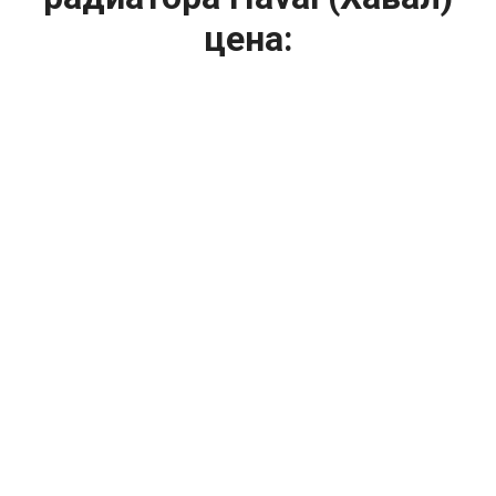
цена:
Ремонт системы охлаждения
От 1400
₽
Замена вентилятора радиатора
От 1200
₽
Диагностика системы охлаждения
От 2400
₽
Замена охлаждающей жидкости
От 2400
₽
Замена антифриза
От 2400
₽
Замена радиатора охлаждения
От 1600
₽
Ремонт вентилятора радиатора
От 2000
₽
Ремонт радиаторов охлаждения