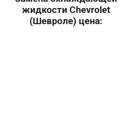
жидкости Chevrolet
(Шевроле) цена:
Ремонт системы охлаждения
От 2400
₽
Замена охлаждающей жидкости
От 1200
₽
Диагностика системы охлаждения
От 1400
₽
Замена вентилятора радиатора
От 2400
₽
Замена антифриза
От 2400
₽
Замена радиатора охлаждения
От 1600
₽
Ремонт вентилятора радиатора